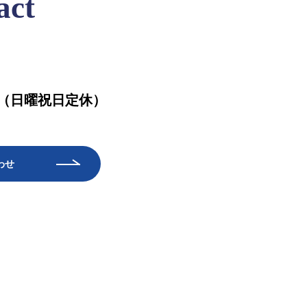
act
:00（日曜祝日定休）
わせ